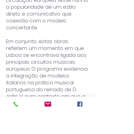
circulação europeia testemunha
a popularidade de um estilo
direto e comunicativo que
coexistia com o modelo
concertante.
Em conjunto, estas obras
refletem um momento em que
Lisboa se encontrava ligada aos
principais circuitos musicais
europeus. O programa evidencia
a integração de modelos
italianos na prática musical
portuguesa do reinado de D.
João V, num contexto em que a
música instrumental participava
da afirmação cultural da corte
no início do século XVIII.
Músicos