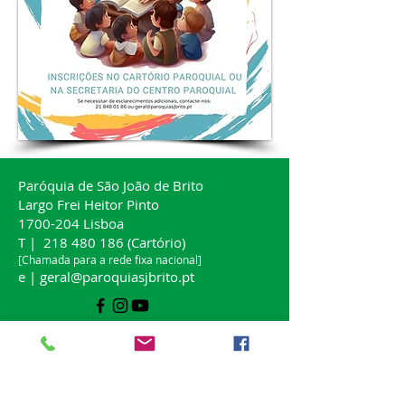
Paróquia de São João de Brito
Largo Frei Heitor Pinto
1700-204
Lisboa
T |
218 480 186
(Cartório)
[Chamada para a rede fixa nacional]
e |
geral@paroquiasjbrito.pt
Centro Paroquial São João de Brito
Largo Frei Heitor Pinto, 8
1700-204
Lisboa
T |
218 405 731
(Secretaria)