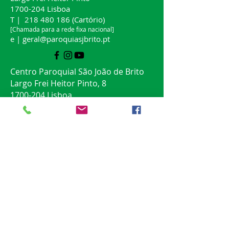
1700-204
Lisboa
T |
218 480 186
(Cartório)
[Chamada para a rede fixa nacional]
e |
geral@paroquiasjbrito.pt
Centro Paroquial São João de Brito
Largo Frei Heitor Pinto, 8
1700-204
Lisboa
T |
218 405 731
(Secretaria)
[Chamada para a rede fixa nacional]
e |
geral@cpsjbrito.com
TERMOS E CONDIÇÕES
POLÍTICA DE COOKIES
POLÍTICA DE PRIVACIDADE