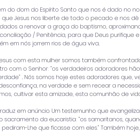
m do dom do Espírito Santo que nos é dado no noss
que Jesus nos liberte de todo o pecado e nos dê u
vidados a renovar a graça do baptismo, aproximan
nciliação / Penitência, para que Deus purifique e
m em nós jorrem rios de água viva...
 Jesus com esta mulher somos também confrontad
tro com o Senhor: "os verdadeiros adoradores hão
verdade" ... Nós somos hoje estes adoradores que, 
esconfiança, na verdade e sem recear a necessi
os, cultivar esta amizade, esta comunhão de vida..
traduz em anúncio. Um testemunho que evangeliza
o sacramento da eucaristia: "os samaritanos, qua
, pediram-Lhe que ficasse com eles." Também hoje,