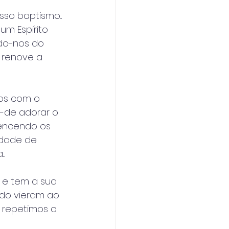
o baptismo... 
m Espírito 
do-nos do 
 renove a 
os com o 
-de adorar o 
vencendo os 
dade de 
.
 e tem a sua 
ndo vieram ao 
 repetimos o 