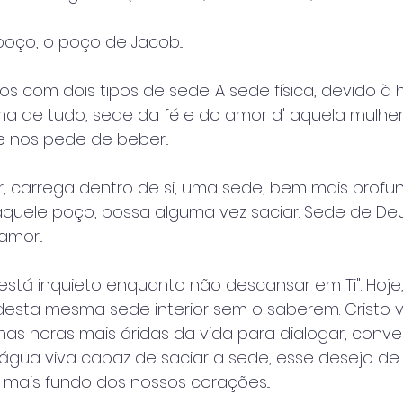
poço, o poço de Jacob...
 com dois tipos de sede. A sede física, devido à 
ima de tudo, sede da fé e do amor d' aquela mulhe
e nos pede de beber...
r, carrega dentro de si, uma sede, bem mais profu
quele poço, possa alguma vez saciar. Sede de Deu
mor...
stá inquieto enquanto não descansar em Ti". Hoje,
sta mesma sede interior sem o saberem. Cristo 
s horas mais áridas da vida para dialogar, conver
 água viva capaz de saciar a sede, esse desejo de 
 mais fundo dos nossos corações...