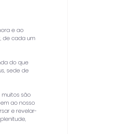
hora e ao 
r, de cada um 
nda do que 
s, sede de 
 muitos são 
vem ao nosso 
sar e revelar-
plenitude, 