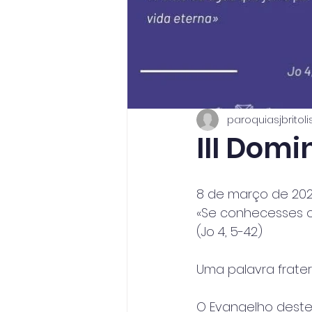
paroquiasjbritoli
III Dom
8 de março de 20
«Se conhecesses o 
(Jo 4, 5-42)
Uma palavra fratern
O Evangelho deste