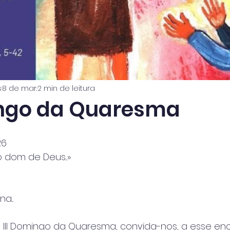
s
8 de mar.
2 min de leitura
ingo da Quaresma
26
dom de Deus...»
a...
 Ill Domingo da Quaresma, convida-nos, a esse en