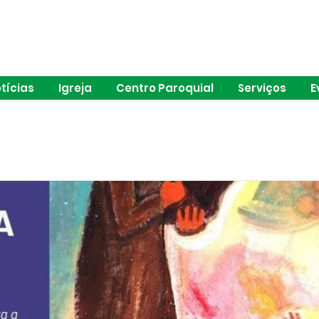
ia de São João de Brito | Alvalade | Lisboa
tícias
Igreja
Centro Paroquial
Serviços
E