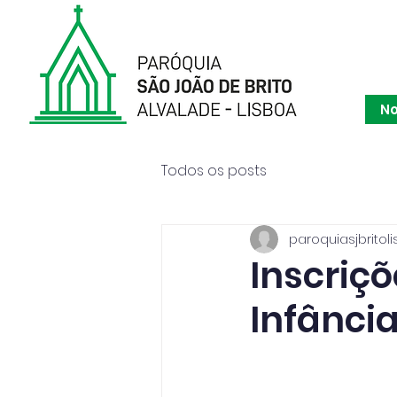
Paróqu
No
Todos os posts
paroquiasjbritoli
Inscriç
Infânci