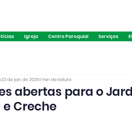
ia de São João de Brito | Alvalade | Lisboa
tícias
Igreja
Centro Paroquial
Serviços
E
s
22 de jan. de 2025
1 min de leitura
ões abertas para o Jar
a e Creche