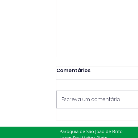
Comentários
Escreva um comentário
A Academia Sénior de
São João de Brito está de
Paróquia de São João de Brito
regresso!
Largo Frei Heitor Pinto