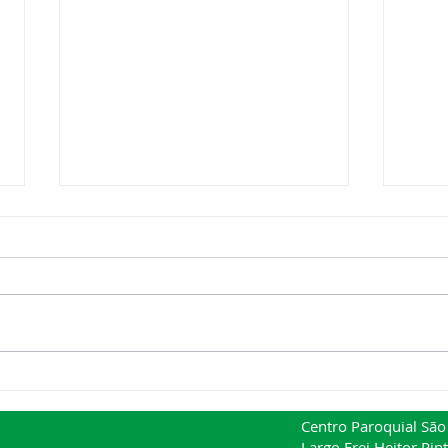
XVII Domingo do Tempo
XVI
Comum
Co
Centro Paroquial São 
Largo Frei Heitor Pint