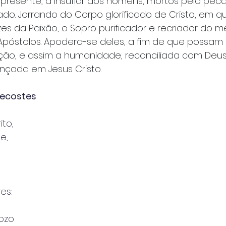
á presente, a insuflar aos homens, mortos pelo peca
do. Jorrando do Corpo glorificado de Cristo, em q
es da Paixão, o Sopro purificador e recriador do 
póstolos. Apodera-se deles, a fim de que possam 
ção, e assim a humanidade, reconciliada com Deus
nçada em Jesus Cristo.
tecostes
ito,
e,
es:
ozo