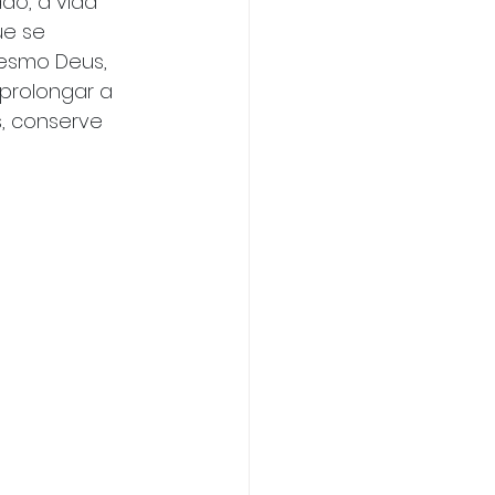
do, a vida 
ue se 
mesmo Deus, 
prolongar a 
, conserve 