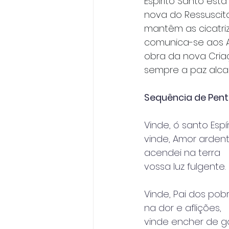
Espírito Santo est
nova do Ressuscita
mantêm as cicatriz
comunica-se aos A
obra da nova Cria
sempre a paz alca
Sequência de Pen
Vinde, ó santo Espír
vinde, Amor ardent
acendei na terra
vossa luz fulgente.
Vinde, Pai dos pobr
na dor e aflições,
vinde encher de g