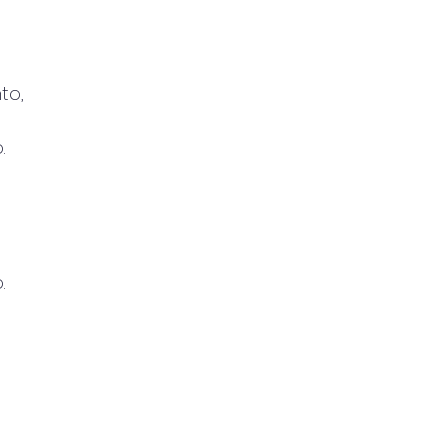
to,
.
.