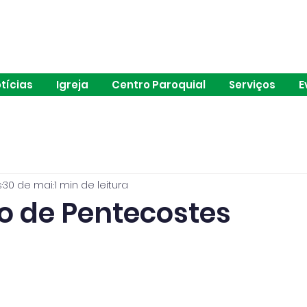
ia de São João de Brito | Alvalade | Lisboa
tícias
Igreja
Centro Paroquial
Serviços
E
s
30 de mai.
1 min de leitura
 de Pentecostes