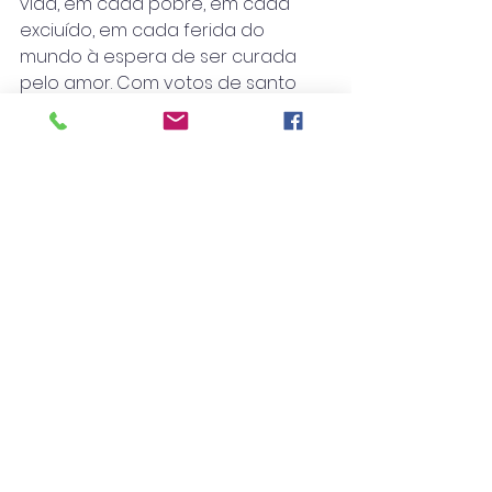
vida, em cada pobre, em cada 
exciuído, em cada ferida do 
mundo à espera de ser curada 
pelo amor. Com votos de santo 
Advento e a bênção de Deus,"
Para todos, e através de cada um 
de vós, junto daqueles que mais 
precisam, uma palavra de 
conforto, esperança, ânimo e 
coragem. Peregrinos de 
Esperança, vivendo em Advento.
Fraternalmente,
Pe. João Valente.