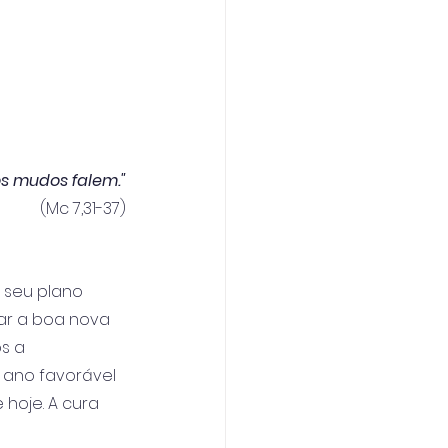
os mudos falem."
(Mc 7,31-37)
 seu plano 
ar a boa nova 
s a 
 ano favorável 
 hoje. A cura 