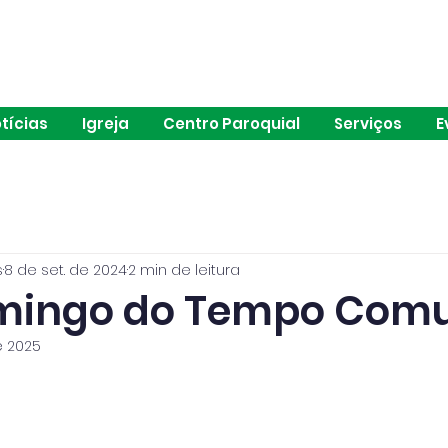
ia de São João de Brito | Alvalade | Lisboa
tícias
Igreja
Centro Paroquial
Serviços
E
s
8 de set. de 2024
2 min de leitura
Domingo do Tempo Co
e 2025