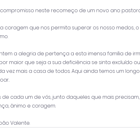
compromisso neste recomeço de um novo ano pastoral
a coragem que nos permita superar os nosso medos, o
mo.
tem a alegria de pertença a esta imensa família de irm
por maior que seja a sua deficiência se sinta excluído ou
ada vez mais a casa de todos. Aqui ainda temos um long
ar..
s de cada um de vós, junto daqueles que mais precisam
nça, ânimo e coragem. 
João Valente.