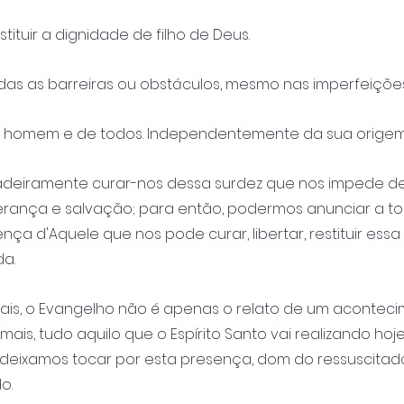
stituir a dignidade de filho de Deus. 
as as barreiras ou obstáculos, mesmo nas imperfeições 
o homem e de todos. Independentemente da sua origem
adeiramente curar-nos dessa surdez que nos impede de
erança e salvação; para então, podermos anunciar a tod
nça d'Aquele que nos pode curar, libertar, restituir essa
da.
 mais, o Evangelho não é apenas o relato de um acontec
ais, tudo aquilo que o Espírito Santo vai realizando hoj
eixamos tocar por esta presença, dom do ressuscitad
o.