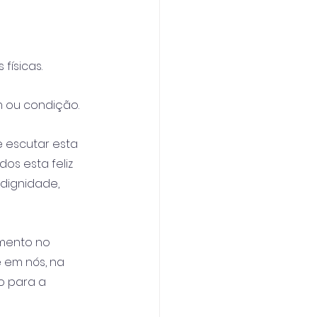
físicas.
 ou condição.
 escutar esta 
os esta feliz 
 dignidade, 
imento no 
e em nós, na 
o para a