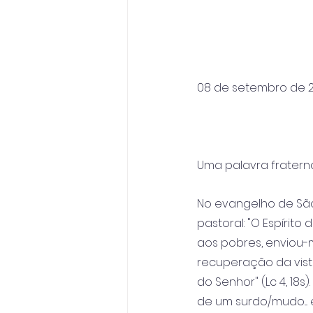
08 de setembro de 
Uma palavra fraterna
No evangelho de São
pastoral: "O Espírit
aos pobres, enviou-m
recuperação da vist
do Senhor" (Lc 4, 18s
de um surdo/mudo.... es