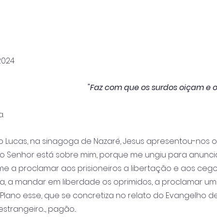
2024
"Faz com que os surdos oiçam e 
.
 Lucas, na sinagoga de Nazaré, Jesus apresentou-nos o
o do Senhor está sobre mim, porque me ungiu para anunci
e a proclamar aos prisioneiros a libertação e aos cego
a, a mandar em liberdade os oprimidos, a proclamar um
). Plano esse, que se concretiza no relato do Evangelho de
trangeiro..., pagão...